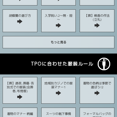
胡蝶蘭の選び方
入学祝い.2～甥・姪
【葬】焼香の作法
～
(立礼)
もっと見る
TPOに合わせた服装ルール
【葬】通夜､葬儀･告
地域別カジノでの服
着物の色柄は季節で
別式での服装(会葬
装マナー1
選ぼう!2
者､弔問客)
着物のマナー 柄編
スーツの靴下事情
フォーマルバッグの