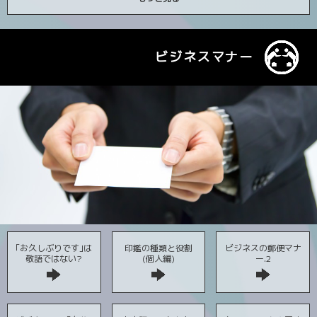
ビジネスマナー
｢お久しぶりです｣は
印鑑の種類と役割
ビジネスの郵便マナ
敬語ではない?
(個人編)
ー.2