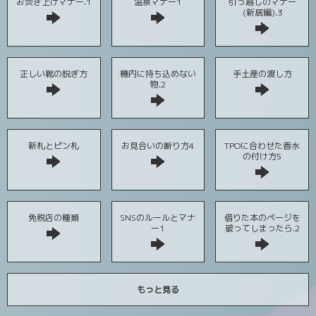
お焚き上げマナー.1
温泉マナー1
引っ越しのマナー
(新居編).3
正しい靴の脱ぎ方
機内に持ち込めない
手土産の渡し方
物.2
新札とピン札
お見合いの断り方4
TPOに合わせた香水
の付け方5
免税店の種類
SNSのルールとマナ
借りた本のページを
ー1
破ってしまったら.2
もっと見る