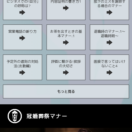
ビジネスでの｢自分｣
内容証明の書き方1
部下のミスを謝罪す
の呼称は?
る場合のマナー
営業電話の断り方
お茶を出すときの基
退職時のマナー.1～
本マナー.1
退職時期～
予定外の遅刻の対処
評価に繋がる!挨拶
面接で言ってはいけ
法(出勤編)
の大切さ
ないこと4
もっと見る
冠婚葬祭マナー