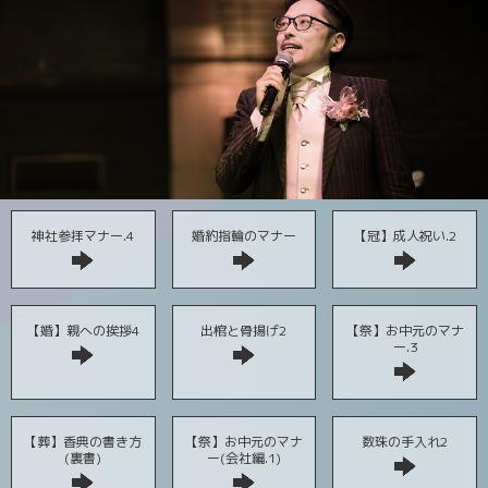
神社参拝マナー.4
婚約指輪のマナー
【冠】成人祝い.2
【婚】親への挨拶4
出棺と骨揚げ2
【祭】お中元のマナ
ー.3
【葬】香典の書き方
【祭】お中元のマナ
数珠の手入れ2
(裏書)
ー(会社編.1)